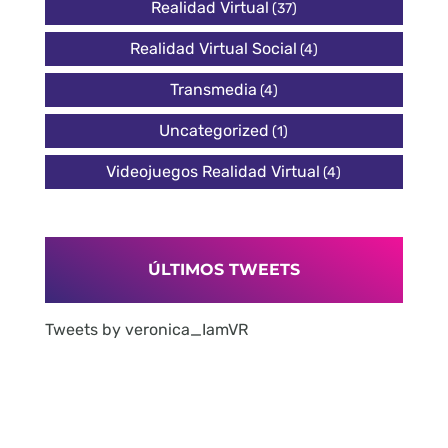
Realidad Virtual
(37)
Realidad Virtual Social
(4)
Transmedia
(4)
Uncategorized
(1)
Videojuegos Realidad Virtual
(4)
ÚLTIMOS TWEETS
Tweets by veronica_IamVR